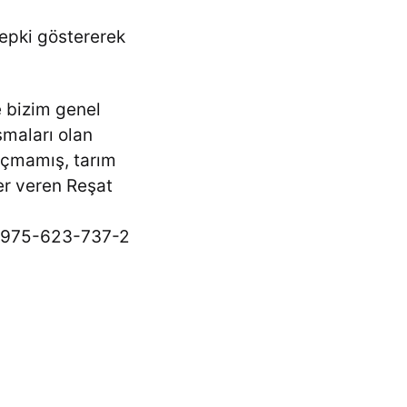
Tepki göstererek
e bizim genel
şmaları olan
açmamış, tarım
er veren Reşat
79-975-623-737-2