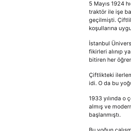
5 Mayıs 1924 hıd
traktör ile işe 
geçilmişti. Çift
koşullarına uygu
İstanbul Ünivers
fikirleri alınıp 
bitiren her öğre
Çiftlikteki iler
idi. O da bu yoğ
1933 yılında o ç
almış ve modern
başlanmıştı.
Bu yoğun çalışma