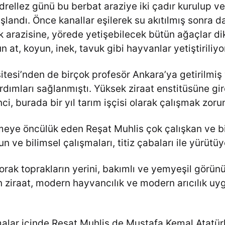
rellez günü bu berbat araziye iki çadır kurulup ve
başlandı. Önce kanallar eşilerek su akıtılmış sonra 
lik arazisine, yörede yetişebilecek bütün ağaçlar dik
n at, koyun, inek, tavuk gibi hayvanlar yetiştiriliyo
itesi’nden de birçok profesör Ankara’ya getirilmiş
yardımları sağlanmıştı. Yüksek ziraat enstitüsüne gir
nci, burada bir yıl tarım işçisi olarak çalışmak zoru
lemeye öncülük eden Reşat Muhlis çok çalışkan ve bi
un ve bilimsel çalışmaları, titiz çabaları ile yürütü
orak toprakların yerini, bakımlı ve yemyeşil görünüm
 ziraat, modern hayvancılık ve modern arıcılık u
lar içinde Reşat Muhlis de Mustafa Kemal Atatürk 