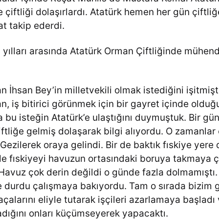
te çiftliği dolaşırlardı. Atatürk hemen her gün çiftliğ
at takip ederdi.
yılları arasında Atatürk Orman Çiftliğinde mühend
 İhsan Bey’in milletvekili olmak istediğini işitmiş
an, iş bitirici görünmek için bir gayret içinde olduğ
 bu isteğin Atatürk’e ulaştığını duymuştuk. Bir gü
ftliğe gelmiş dolaşarak bilgi alıyordu. O zamanlar çi
 Gezilerek oraya gelindi. Bir de baktık fıskiye yer
de fıskiyeyi havuzun ortasındaki boruya takmaya ça
 Havuz çok derin değildi o günde fazla dolmamıştı.
 durdu çalışmaya bakıyordu. Tam o sırada bizim 
alarını eliyle tutarak işçileri azarlamaya başladı 
adığını onları küçümseyerek yapacaktı.