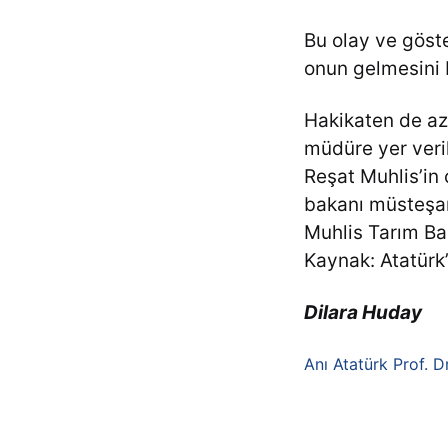
Bu olay ve göste
onun gelmesini 
Hakikaten de az 
müdüre yer veril
Reşat Muhlis’in
bakanı müsteşar
Muhlis Tarım Ba
Kaynak: Atatürk
Dilara Huday
Anı
Atatürk
Prof. D
Post