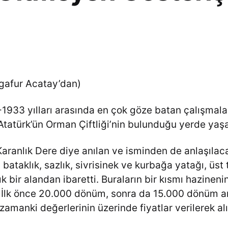
lgafur Acatay’dan)
1933 yılları arasında en çok göze batan çalışmala
tatürk’ün Orman Çiftliği’nin bulunduğu yerde yaş
aranlık Dere diye anılan ve isminden de anlaşılaca
bataklık, sazlık, sivrisinek ve kurbağa yatağı, üst t
k bir alandan ibaretti. Buraların bir kısmı hazinenin
i. İlk önce 20.000 dönüm, sonra da 15.000 dönüm ar
zamanki değerlerinin üzerinde fiyatlar verilerek alı