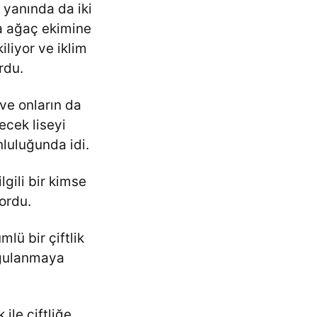
 yanında da iki
da ağaç ekimine
iliyor ve iklim
rdu.
 ve onların da
ecek liseyi
nluluğunda idi.
lgili bir kimse
yordu.
lü bir çiftlik
ygulanmaya
ile çiftliğe