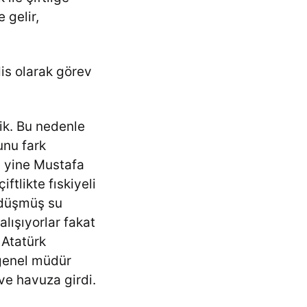
e gelir,
is olarak görev
tik. Bu nedenle
unu fark
n yine Mustafa
ftlikte fıskiyeli
e düşmüş su
lışıyorlar fakat
 Atatürk
genel müdür
ve havuza girdi.