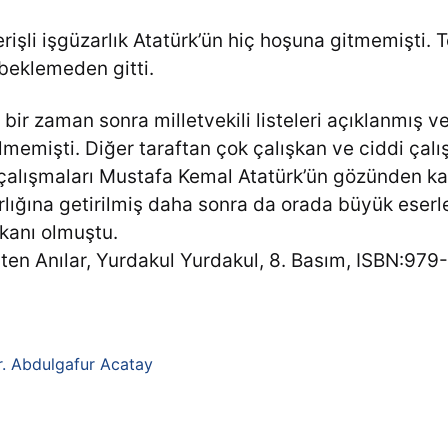
rişli işgüzarlık Atatürk’ün hiç hoşuna gitmemişti. 
beklemeden gitti.
bir zaman sonra milletvekili listeleri açıklanmış v
memişti. Diğer taraftan çok çalışkan ve ciddi çalı
 çalışmaları Mustafa Kemal Atatürk’ün gözünden k
lığına getirilmiş daha sonra da orada büyük eserl
kanı olmuştu.
’ten Anılar, Yurdakul Yurdakul, 8. Basım, ISBN:9
r. Abdulgafur Acatay