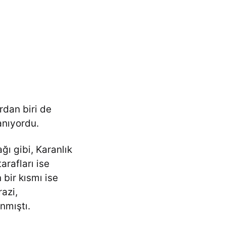
rdan biri de
anıyordu.
ğı gibi, Karanlık
arafları ise
 bir kısmı ise
azi,
nmıştı.