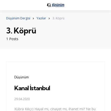
Düşünüm Dergisi
Yazılar
3. Köprü
3. Köprü
1 Posts
Categories
Düşünüm
Kanal İstanbul
29.04.2020
Kübra Kılıçcı Hayal mi, cinayet mi, ihanet mi? Ne bu