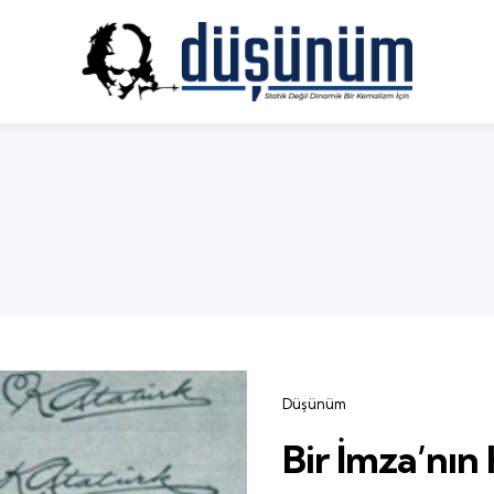
Categories
Düşünüm
Bir İmza’nın