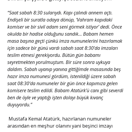
“Saat sabah 8:30 sularıydı. Kapı çalındı annem açtı.
Endişeli bir suratla odaya dönüp, ‘Vahram kapıdaki
komiser ve bir sivil adam seni görmek istiyor’ dedi. Önce
okulda bir hadise olduğunu sandık… Babam hemen
masa başına geçti çünkü imza numunelerini hazırlamak
için sadece bir günü vardı sabah saat 8:30’da imzaları
teslim etmesi gerekiyordu. Bütün gün babamı
seyretmekten yorulmuştum. Bir süre sonra uykuya
daldım. Sabah uyanıp yanına gittiğimde masasında beş
hazır imza numunesi gördüm, istenildiği üzere sabah
saat 08:30’da numuneler bir gün önce kapımıza gelen
komisere teslim edildi. Babam Atatürk’ü canı gibi severdi
ben de öyle ve yaptığı işten dolayı büyük kıvanç
duyuyordu.”
Mustafa Kemal Atatürk, hazırlanan numuneler
arasından en meşhur olanını yani beşinci imzayı