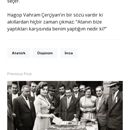
seçer.
Hagop Vahram Çerçiyan’ın bir sözü vardır ki
akıllardan hiçbir zaman çıkmaz; “Atanın bize
yaptıkları karşısında benim yaptığım nedir ki?”
Atatürk
Düşünüm
İmza
Previous Post
Post
navigation