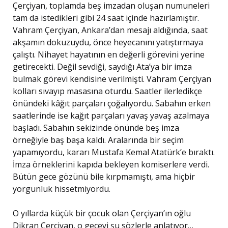
Çerçiyan, toplamda beş imzadan oluşan numuneleri
tam da istedikleri gibi 24 saat içinde hazırlamıştır.
Vahram Çerçiyan, Ankara’dan mesajı aldığında, saat
akşamın dokuzuydu, önce heyecanını yatıştırmaya
çalıştı. Nihayet hayatının en değerli görevini yerine
getirecekti. Değil sevdiği, saydığı Ata’ya bir imza
bulmak görevi kendisine verilmişti. Vahram Çerçiyan
kolları sıvayıp masasına oturdu. Saatler ilerledikçe
önündeki kâğıt parçaları çoğalıyordu. Sabahın erken
saatlerinde ise kağıt parçaları yavaş yavaş azalmaya
başladı. Sabahın sekizinde önünde beş imza
örneğiyle baş başa kaldı. Aralarında bir seçim
yapamıyordu, kararı Mustafa Kemal Atatürk’e bıraktı.
İmza örneklerini kapıda bekleyen komiserlere verdi.
Bütün gece gözünü bile kırpmamıştı, ama hiçbir
yorgunluk hissetmiyordu.
O yıllarda küçük bir çocuk olan Çerçiyan’ın oğlu
Dikran Çerçiyan, o geceyi şu sözlerle anlatıyor…